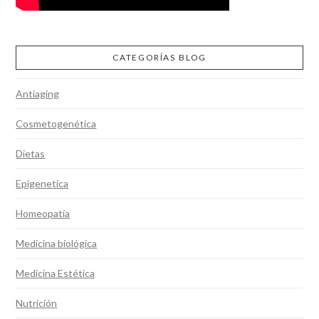
CATEGORÍAS BLOG
Antiaging
Cosmetogenética
Dietas
Epigenetica
Homeopatía
Medicina biológica
Medicina Estética
Nutrición