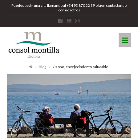
Puedes pedir una cita llamando al +34 93 870 22 39 o bien
contactando
con nosotros
DOCTORA
Na
CONSOL
MONTILLA
Blog
Ozono, envejecimiento saludable.